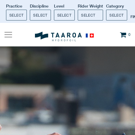
Practice
Discipline
Level
Rider Weight
Category
SELECT
SELECT
SELECT
SELECT
SELECT
F
0