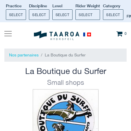
Practice
Discipline
Level
Rider Weight
Category
SELECT
SELECT
SELECT
SELECT
SELECT
F
0
Nos partenaires
La Boutique du Surfer
La Boutique du Surfer
Small shops