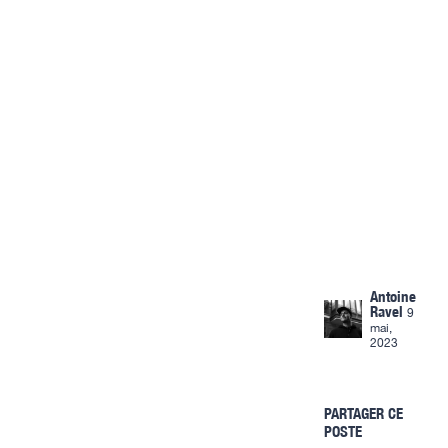
Antoine
Ravel
9
mai,
2023
PARTAGER CE
POSTE